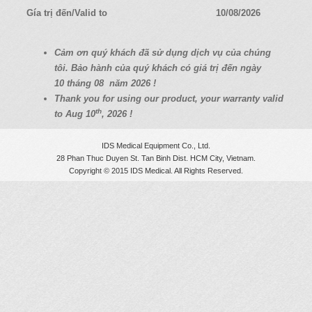
a
Gía trị đến/Valid to
10/08/2026
t
i
C
ả
m
ơ
n quý
khách
đã
s
ử
d
ụ
ng d
ị
ch v
ụ
c
ủ
a chúng
o
tôi. B
ả
o hành c
ủ
a quý
khách có
giá
tr
ị
đ
ế
n ngày
n
10
tháng 08
năm 2026 !
Thank you for using our product, your warranty valid
th
to Aug 10
, 2026 !
IDS Medical Equipment Co., Ltd.
28 Phan Thuc Duyen St. Tan Binh Dist. HCM City, Vietnam.
Copyright © 2015 IDS Medical. All Rights Reserved.