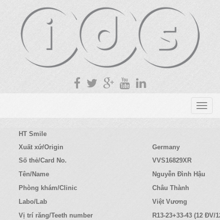
T
o
g
HT Smile
g
Xuất xứ/Origin
Germany
l
Số thẻ/Card No.
VVS16829XR
e
n
Tên/Name
Nguyễn Đình Hậu
a
Phòng khám/Clinic
Châu Thành
v
Labo/Lab
Việt Vương
i
g
Vị trí răng/Teeth number
R13-23+33-43 (12 ĐV/1