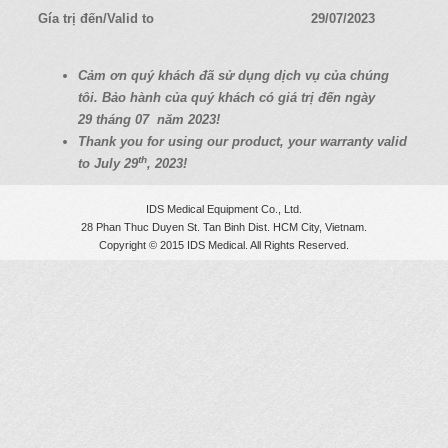
a
Gía trị đến/Valid to
29/07/2023
t
i
C
ả
m
ơ
n quý
khách
đã
s
ử
d
ụ
ng d
ị
ch v
ụ
c
ủ
a chúng
o
tôi. B
ả
o hành c
ủ
a quý
khách có
giá
tr
ị
đ
ế
n ngày
n
29
tháng 07
năm 2023!
Thank you for using our product, your warranty valid
th
to July 29
, 2023!
IDS Medical Equipment Co., Ltd.
28 Phan Thuc Duyen St. Tan Binh Dist. HCM City, Vietnam.
Copyright © 2015 IDS Medical. All Rights Reserved.