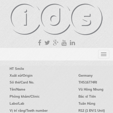
T
o
g
HT Smile
g
Xuất xứ/Origin
Germany
l
Số thẻ/Card No.
THS16774RI
e
n
Tên/Name
Vũ Hồng Nhung
a
Phòng khám/Clinic
Bác sĩ Tiến
v
Labo/Lab
Tuấn Hùng
i
g
Vị trí răng/Teeth number
R12 (1 ĐV/1 Unit)