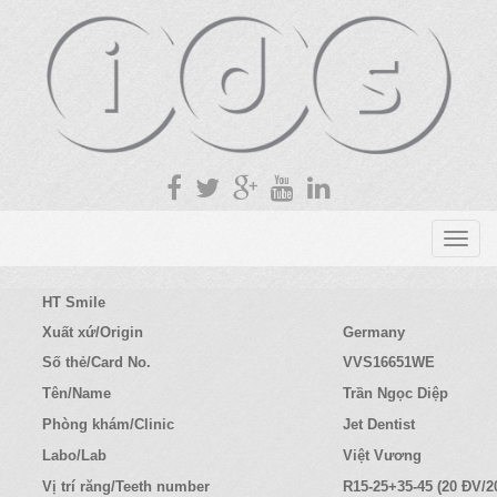
T
o
g
HT Smile
g
Xuất xứ/Origin
Germany
l
Số thẻ/Card No.
VVS16651WE
e
n
Tên/Name
Trần Ngọc Diệp
a
Phòng khám/Clinic
Jet Dentist
v
Labo/Lab
Việt Vương
i
g
Vị trí răng/Teeth number
R15-25+35-45 (20 ĐV/2