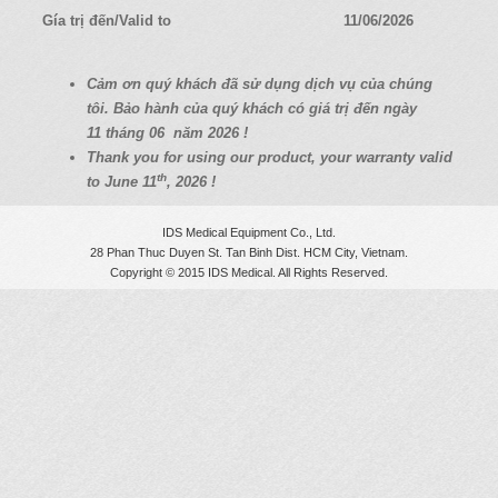
a
Gía trị đến/Valid to
11/06/2026
t
i
C
ả
m
ơ
n quý
khách
đã
s
ử
d
ụ
ng d
ị
ch v
ụ
c
ủ
a chúng
o
tôi. B
ả
o hành c
ủ
a quý
khách có
giá
tr
ị
đ
ế
n ngày
n
11
tháng 06
năm 2026 !
Thank you for using our product, your warranty valid
th
to June 11
, 2026 !
IDS Medical Equipment Co., Ltd.
28 Phan Thuc Duyen St. Tan Binh Dist. HCM City, Vietnam.
Copyright © 2015 IDS Medical. All Rights Reserved.