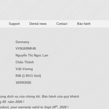
Support
Dental news
Contact
Bảo hành
Germany
VVN169WK48
Nguyễn Thị Ngọc Lan
Châu Thành
Việt Vương
R46 (1 ĐV/1 Unit)
18/09/2026
d
ụ
ng d
ị
ch v
ụ
c
ủ
a chúng tôi. B
ả
o hành c
ủ
a quý
khách
g 09
năm 2026 !
th
oduct, your warranty valid to Sept 18
, 2026 !