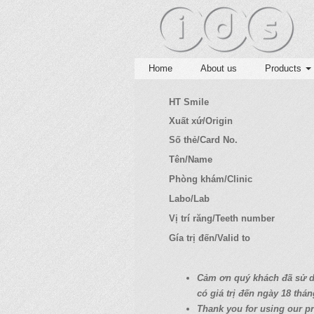
Home
About us
Products
HT Smile
Xuất xứ/Origin
Số thẻ/Card No.
Tên/Name
Phòng khám/Clinic
Labo/Lab
Vị trí răng/Teeth number
Gía trị đến/Valid to
C
ả
m
ơ
n quý
khách
đã
s
ử
có
giá
tr
ị
đ
ế
n ngày 18
thán
Thank you for using our pr