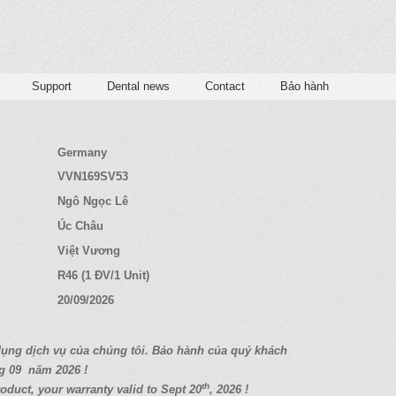
Support
Dental news
Contact
Bảo hành
Germany
VVN169SV53
Ngô Ngọc Lê
Úc Châu
Việt Vương
R46 (1 ĐV/1 Unit)
20/09/2026
d
ụ
ng d
ị
ch v
ụ
c
ủ
a chúng tôi. B
ả
o hành c
ủ
a quý
khách
g 09
năm 2026 !
th
oduct, your warranty valid to Sept 20
, 2026 !