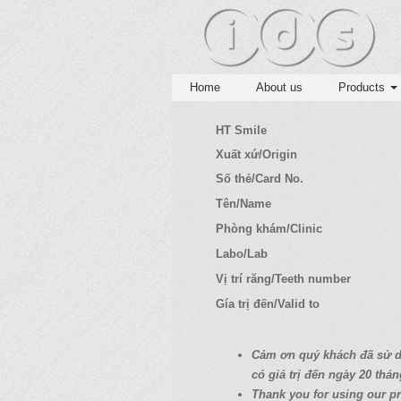
Home
About us
Products
HT Smile
Xuất xứ/Origin
Số thẻ/Card No.
Tên/Name
Phòng khám/Clinic
Labo/Lab
Vị trí răng/Teeth number
Gía trị đến/Valid to
C
ả
m
ơ
n quý
khách
đã
s
ử
có
giá
tr
ị
đ
ế
n ngày 20
thán
Thank you for using our pr