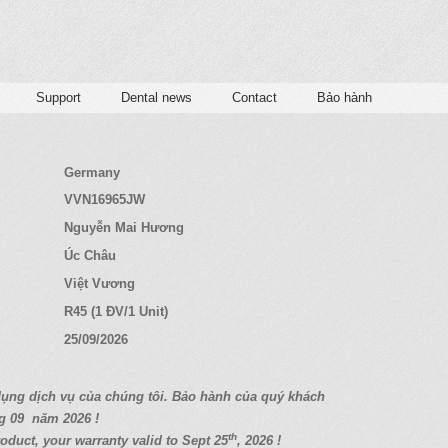
Support
Dental news
Contact
Bảo hành
Germany
VVN16965JW
Nguyễn Mai Hương
Úc Châu
Việt Vương
R45 (1 ĐV/1 Unit)
25/09/2026
d
ụ
ng d
ị
ch v
ụ
c
ủ
a chúng tôi. B
ả
o hành c
ủ
a quý
khách
g 09
năm 2026 !
th
oduct, your warranty valid to Sept 25
, 2026 !