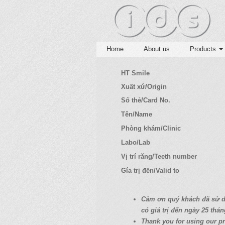
Home
About us
Products
HT Smile
Xuất xứ/Origin
Số thẻ/Card No.
Tên/Name
Phòng khám/Clinic
Labo/Lab
Vị trí răng/Teeth number
Gía trị đến/Valid to
C
ả
m
ơ
n quý
khách
đã
s
ử
có
giá
tr
ị
đ
ế
n ngày 25
thán
Thank you for using our pr