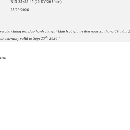
R15-25+35-45 (20 ĐV/20 Units)
25/09/2026
 v
ụ
c
ủ
a chúng tôi. B
ả
o hành c
ủ
a quý
khách có
giá
tr
ị
đ
ế
n ngày 25
tháng 09
năm 2
th
ur warranty valid to Sept 25
, 2026 !
tnam.