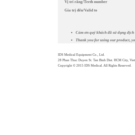
Vị trí răng/Teeth number
Gía trị đến/Valid to
C
ả
m
ơ
n quý
khách
đã
s
ử
d
ụ
ng d
ị
ch
Thank you for using our product, yo
IDS Medical Equipment Co., Ltd.
28 Phan Thuc Duyen St. Tan Binh Dist. HCM City, Vie
Copyright © 2015 IDS Medical. All Rights Reserved.