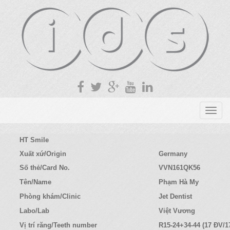
T
o
g
HT Smile
g
Xuất xứ/Origin
Germany
l
Số thẻ/Card No.
VVN161QK56
e
n
Tên/Name
Phạm Hà My
a
Phòng khám/Clinic
Jet Dentist
v
Labo/Lab
Việt Vương
i
g
Vị trí răng/Teeth number
R15-24+34-44 (17 ĐV/1