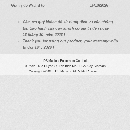
a
Gía trị đến/Valid to
16/10/2026
t
i
C
ả
m
ơ
n quý
khách
đã
s
ử
d
ụ
ng d
ị
ch v
ụ
c
ủ
a chúng
o
tôi. B
ả
o hành c
ủ
a quý
khách có
giá
tr
ị
đ
ế
n ngày
n
16
tháng 10
năm 2026 !
Thank you for using our product, your warranty valid
th
to Oct 16
, 2026 !
IDS Medical Equipment Co., Ltd.
28 Phan Thuc Duyen St. Tan Binh Dist. HCM City, Vietnam.
Copyright © 2015 IDS Medical. All Rights Reserved.