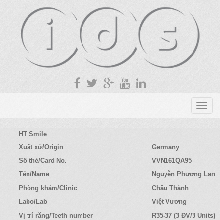
T
o
g
HT Smile
g
Xuất xứ/Origin
Germany
l
Số thẻ/Card No.
VVN161QA95
e
n
Tên/Name
Nguyễn Phương Lan
a
Phòng khám/Clinic
Châu Thành
v
Labo/Lab
Việt Vương
i
g
Vị trí răng/Teeth number
R35-37 (3 ĐV/3 Units)