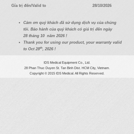
a
Gía trị đến/Valid to
28/10/2026
t
i
C
ả
m
ơ
n quý
khách
đã
s
ử
d
ụ
ng d
ị
ch v
ụ
c
ủ
a chúng
o
tôi. B
ả
o hành c
ủ
a quý
khách có
giá
tr
ị
đ
ế
n ngày
n
28
tháng 10
năm 2026 !
Thank you for using our product, your warranty valid
th
to Oct 28
, 2026 !
IDS Medical Equipment Co., Ltd.
28 Phan Thuc Duyen St. Tan Binh Dist. HCM City, Vietnam.
Copyright © 2015 IDS Medical. All Rights Reserved.