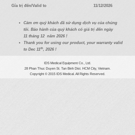
a
Gía trị đến/Valid to
11/12/2026
t
i
C
ả
m
ơ
n quý
khách
đã
s
ử
d
ụ
ng d
ị
ch v
ụ
c
ủ
a chúng
o
tôi. B
ả
o hành c
ủ
a quý
khách có
giá
tr
ị
đ
ế
n ngày
n
11
tháng 12
năm 2026 !
Thank you for using our product, your warranty valid
th
to Dec 11
, 2026 !
IDS Medical Equipment Co., Ltd.
28 Phan Thuc Duyen St. Tan Binh Dist. HCM City, Vietnam.
Copyright © 2015 IDS Medical. All Rights Reserved.