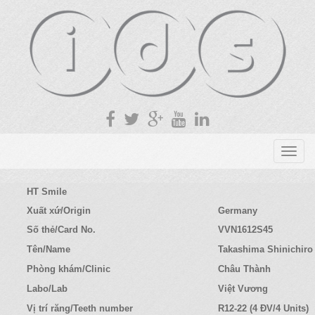
T
o
g
HT Smile
g
Xuất xứ/Origin
Germany
l
Số thẻ/Card No.
VVN1612S45
e
n
Tên/Name
Takashima Shinichiro
a
Phòng khám/Clinic
Châu Thành
v
Labo/Lab
Việt Vương
i
g
Vị trí răng/Teeth number
R12-22 (4 ĐV/4 Units)