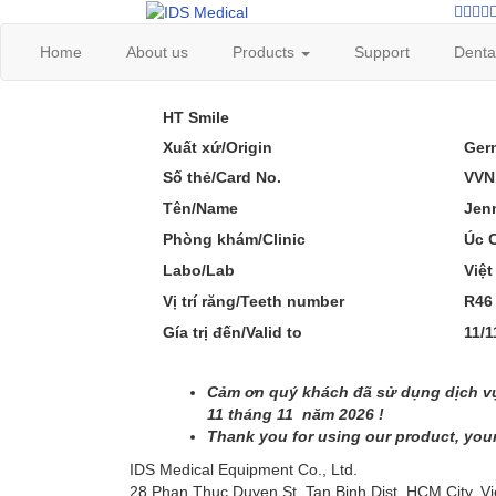
Home
About us
Products
Support
Denta
HT Smile
Xuất xứ/Origin
Ger
Số thẻ/Card No.
VVN
Tên/Name
Jenn
Phòng khám/Clinic
Úc 
Labo/Lab
Việ
Vị trí răng/Teeth number
R46 
Gía trị đến/Valid to
11/1
C
ả
m
ơ
n quý
khách
đã
s
ử
d
ụ
ng d
ị
ch v
11
tháng 11
năm 2026 !
Thank you for using our product, your
IDS Medical Equipment Co., Ltd.
28 Phan Thuc Duyen St. Tan Binh Dist. HCM City, V