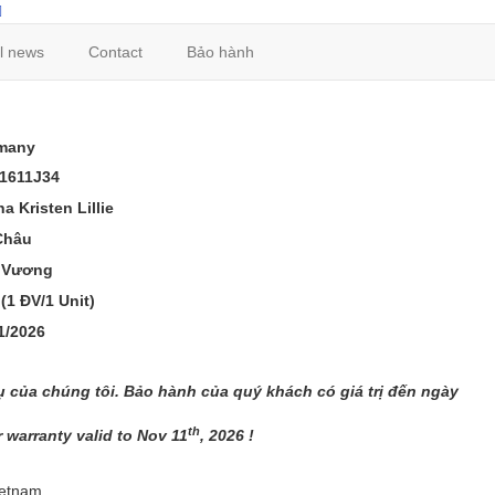
l news
Contact
Bảo hành
many
1611J34
a Kristen Lillie
Châu
t Vương
(1 ĐV/1 Unit)
1/2026
ụ
c
ủ
a chúng tôi. B
ả
o hành c
ủ
a quý
khách có
giá
tr
ị
đ
ế
n ngày
th
 warranty valid to Nov 11
, 2026 !
ietnam.