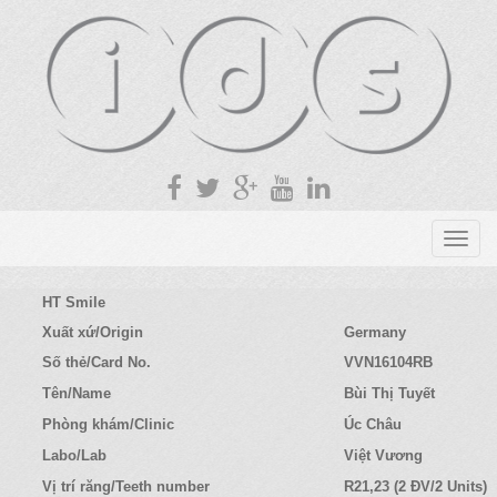
T
o
g
HT Smile
g
Xuất xứ/Origin
Germany
l
Số thẻ/Card No.
VVN16104RB
e
n
Tên/Name
Bùi Thị Tuyết
a
Phòng khám/Clinic
Úc Châu
v
Labo/Lab
Việt Vương
i
g
Vị trí răng/Teeth number
R21,23 (2 ĐV/2 Units)