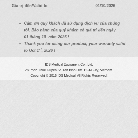
a
Gía trị đến/Valid to
01/10/2026
t
i
C
ả
m
ơ
n quý
khách
đã
s
ử
d
ụ
ng d
ị
ch v
ụ
c
ủ
a chúng
o
tôi. B
ả
o hành c
ủ
a quý
khách có
giá
tr
ị
đ
ế
n ngày
n
01
tháng 10
năm 2026 !
Thank you for using our product, your warranty valid
st
to Oct 1
, 2026 !
IDS Medical Equipment Co., Ltd.
28 Phan Thuc Duyen St. Tan Binh Dist. HCM City, Vietnam.
Copyright © 2015 IDS Medical. All Rights Reserved.