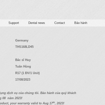
Support
Dental news
Contact
Bảo hành
Germany
THS168LD45
Bác sĩ Huy
Tuấn Hùng
R17 (1 ĐV/1 Unit)
17/08/2023
d
ụ
ng d
ị
ch v
ụ
c
ủ
a chúng tôi. B
ả
o hành c
ủ
a quý
khách
g 08
năm 2023!
th
oduct, your warranty valid to Aug 17
, 2023!