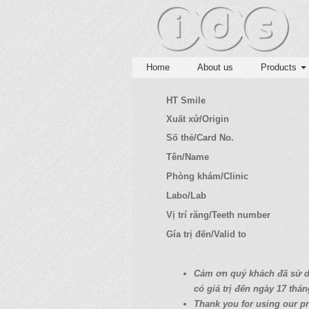
Home
About us
Products
HT Smile
Xuất xứ/Origin
Số thẻ/Card No.
Tên/Name
Phòng khám/Clinic
Labo/Lab
Vị trí răng/Teeth number
Gía trị đến/Valid to
C
ả
m
ơ
n quý
khách
đã
s
ử
có
giá
tr
ị
đ
ế
n ngày 17
thán
Thank you for using our pr