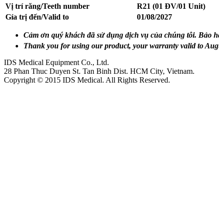
Vị trí răng/Teeth number
R21 (01 ĐV/01 Unit)
Gía trị đến/Valid to
01/08/2027
C
ả
m
ơ
n quý khách đã s
ử
d
ụ
ng d
ị
ch v
ụ
c
ủ
a chúng tôi. B
ả
o h
Thank you for using our product, your warranty valid to Aug
IDS Medical Equipment Co., Ltd.
28 Phan Thuc Duyen St. Tan Binh Dist. HCM City, Vietnam.
Copyright © 2015 IDS Medical. All Rights Reserved.