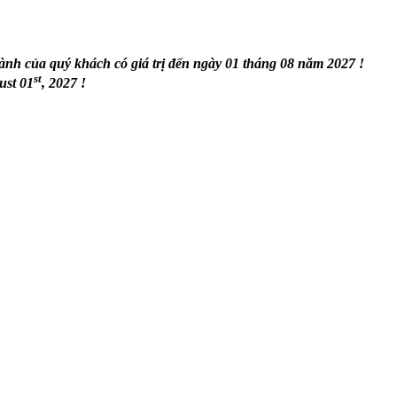
ành c
ủ
a quý khách có giá tr
ị
đ
ế
n ngày 01 tháng 08 năm 2027 !
st
ust 01
, 2027 !