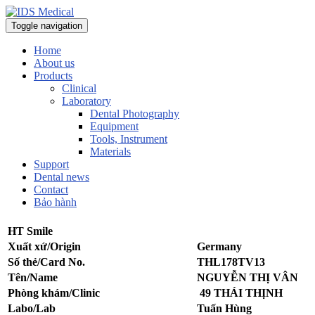
Toggle navigation
Home
About us
Products
Clinical
Laboratory
Dental Photography
Equipment
Tools, Instrument
Materials
Support
Dental news
Contact
Bảo hành
HT Smile
Xuất xứ/Origin
Germany
Số thẻ/Card No.
THL178TV13
Tên/Name
NGUYỄN THỊ VÂN
Phòng khám/Clinic
49 THÁI THỊNH
Labo/Lab
Tuấn Hùng