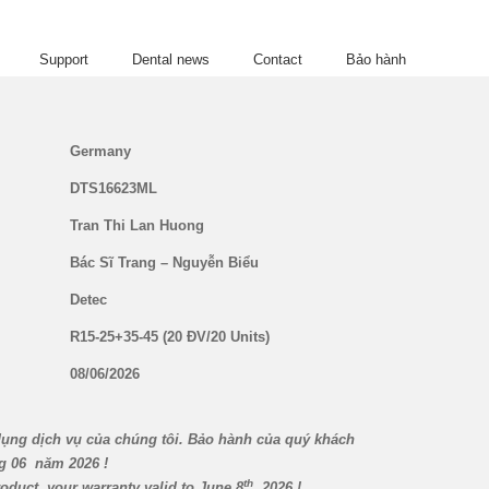
Support
Dental news
Contact
Bảo hành
Germany
DTS16623ML
Tran Thi Lan Huong
Bác Sĩ Trang – Nguyễn Biểu
Detec
R15-25+35-45 (20 ĐV/20 Units)
08/06/2026
d
ụ
ng d
ị
ch v
ụ
c
ủ
a chúng tôi. B
ả
o hành c
ủ
a quý
khách
g 06
năm 2026 !
th
oduct, your warranty valid to June 8
, 2026 !