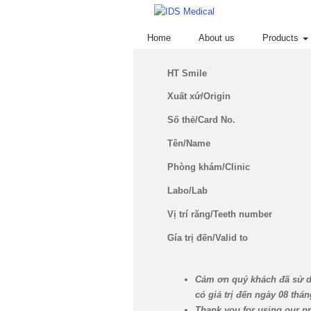
Home
About us
Products
HT Smile
Xuất xứ/Origin
Số thẻ/Card No.
Tên/Name
Phòng khám/Clinic
Labo/Lab
Vị trí răng/Teeth number
Gía trị đến/Valid to
C
ả
m
ơ
n quý
khách
đã
s
ử
có
giá
tr
ị
đ
ế
n ngày 08
thán
Thank you for using our pr