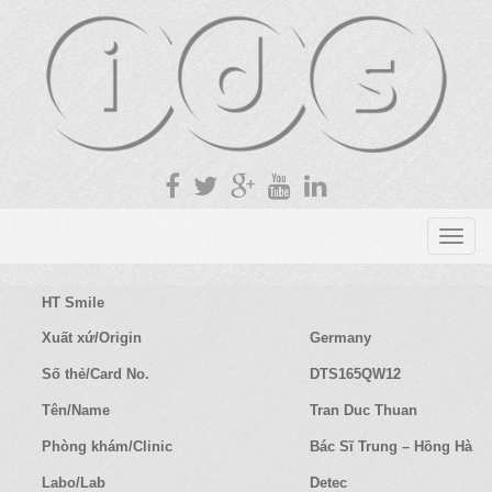
T
o
g
HT Smile
g
l
Xuất xứ/Origin
Germany
e
Số thẻ/Card No.
DTS165QW12
n
a
Tên/Name
Tran Duc Thuan
v
Phòng khám/Clinic
Bác Sĩ Trung – Hồng Hà
i
g
Labo/Lab
Detec