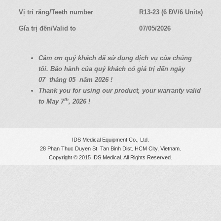
a
Vị trí răng/Teeth number
R13-23 (6 ĐV/6 Units)
t
i
Gía trị đến/Valid to
07/05/2026
o
n
C
ả
m
ơ
n quý
khách
đã
s
ử
d
ụ
ng d
ị
ch v
ụ
c
ủ
a chúng
tôi. B
ả
o hành c
ủ
a quý
khách có
giá
tr
ị
đ
ế
n ngày
07
tháng 05
năm 2026 !
Thank you for using our product, your warranty valid
th
to May 7
, 2026 !
IDS Medical Equipment Co., Ltd.
28 Phan Thuc Duyen St. Tan Binh Dist. HCM City, Vietnam.
Copyright © 2015 IDS Medical. All Rights Reserved.